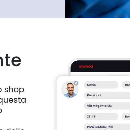
nte
uo shop
 questa
o