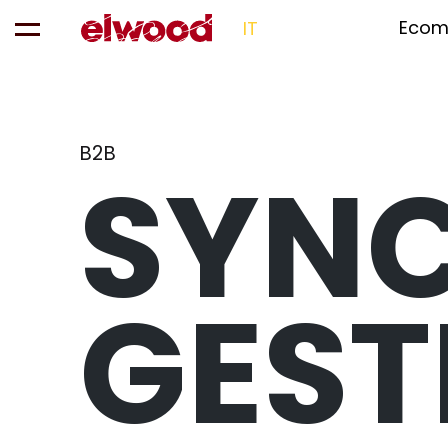
Ecom
IT
B2B
SYN
GEST