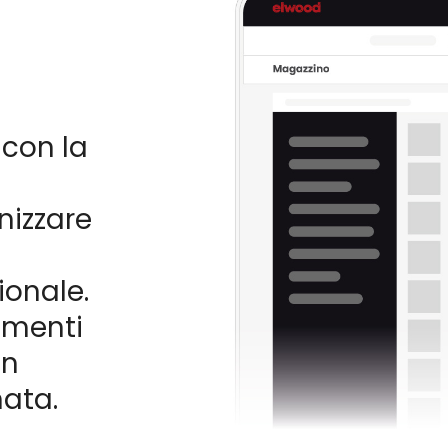
con la
nizzare
ionale.
amenti
un
nata.