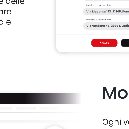
 delle
are
le i
Mo
Ogni v