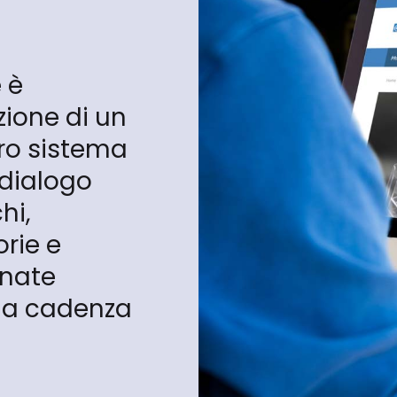
 è
zione di un
tro sistema
 dialogo
hi,
orie e
nate
na cadenza