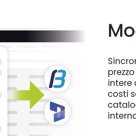
Mo
Sincron
prezzo 
intere 
costi 
catalo
interna