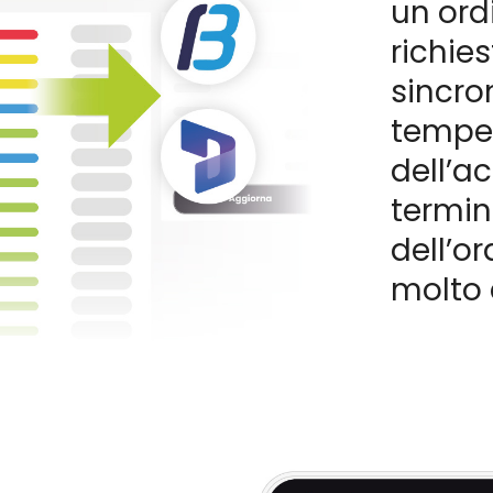
un ord
richies
sincro
tempes
dell’a
termin
dell’or
molto 